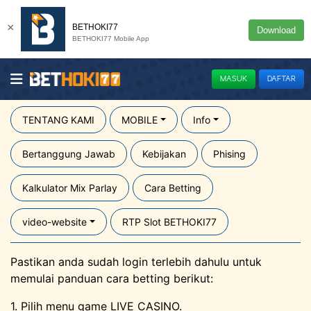
×
BETHOKI77
Download
BETHOKI77 Mobile App
MASUK
DAFTAR
TENTANG KAMI
MOBILE
Info
Bertanggung Jawab
Kebijakan
Phising
Kalkulator Mix Parlay
Cara Betting
video-website
RTP Slot BETHOKI77
Pastikan anda sudah login terlebih dahulu untuk
memulai panduan cara betting berikut:
1. Pilih menu game LIVE CASINO.