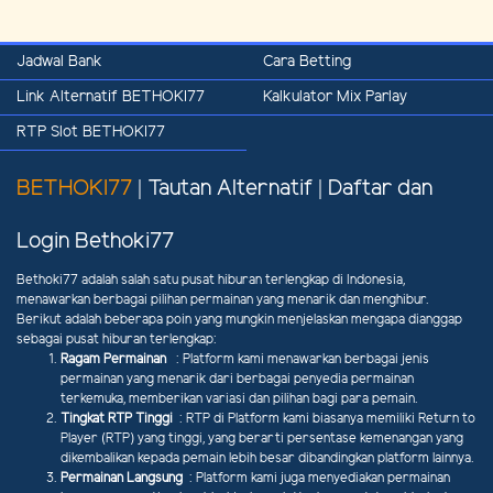
Jadwal Bank
Cara Betting
Link Alternatif BETHOKI77
Kalkulator Mix Parlay
RTP Slot BETHOKI77
BETHOKI77
| Tautan Alternatif | Daftar dan
Login Bethoki77
Bethoki77 adalah salah satu pusat hiburan terlengkap di Indonesia,
menawarkan berbagai pilihan permainan yang menarik dan menghibur.
Berikut adalah beberapa poin yang mungkin menjelaskan mengapa dianggap
sebagai pusat hiburan terlengkap:
Ragam Permainan
: Platform kami menawarkan berbagai jenis
permainan yang menarik dari berbagai penyedia permainan
terkemuka, memberikan variasi dan pilihan bagi para pemain.
Tingkat RTP Tinggi
: RTP di Platform kami biasanya memiliki Return to
Player (RTP) yang tinggi, yang berarti persentase kemenangan yang
dikembalikan kepada pemain lebih besar dibandingkan platform lainnya.
Permainan Langsung
: Platform kami juga menyediakan permainan