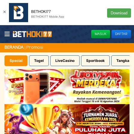
×
BETHOKI77
Download
BETHOKI77 Mobile App
MASUK
DAFTAR
Promosi
BERANDA
Special
Togel
LiveCasino
Sportbook
Tangkas